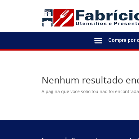
Compra por 
Nenhum resultado en
A página que você solicitou não foi encontrad