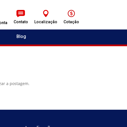
Contato
Localização
Cotação
onta
Blog
izar a postagem.