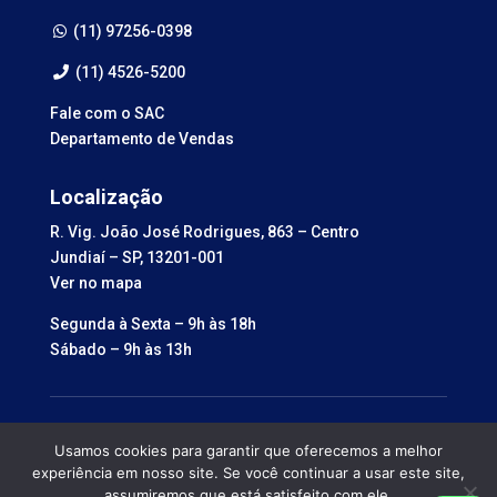
(11) 97256-0398
(11) 4526-5200
Fale com o SAC
Departamento de Vendas
Localização
R. Vig. João José Rodrigues, 863 – Centro
Jundiaí – SP, 13201-001
Ver no mapa
Segunda à Sexta – 9h às 18h
Sábado – 9h às 13h
© 2026 – Todos direitos reservados – Fabrício
Usamos cookies para garantir que oferecemos a melhor
Utensílios e Presentes – Jundiaí, SP | Desenvolvido
experiência em nosso site. Se você continuar a usar este site,
por
Webdas
&
Sua Empresa na Internet
assumiremos que está satisfeito com ele.